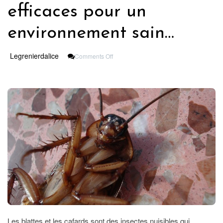
efficaces pour un
environnement sain…
On
Legrenierdalice
Comments Off
Éradiquer
Les
Blattes
Et
Les
Cafards
:
Astuces
Efficaces
Pour
Un
Environnement
Sain…
Les blattes et les cafards sont des insectes nuisibles qui