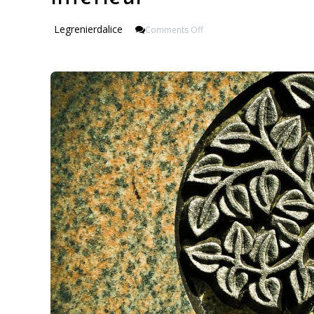
On
Legrenierdalice
Comments Off
L’arbre
De
Vie,
Pour
Une
Ambiance
Zen
Dans
Votre
Intérieur