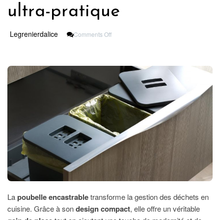
ultra-pratique
On
Legrenierdalice
Comments Off
Optimisez
L’espace
Avec
Une
Poubelle
Encastrable
Ultra-
Pratique
La
poubelle encastrable
transforme la gestion des déchets en
cuisine. Grâce à son
design compact
, elle offre un véritable