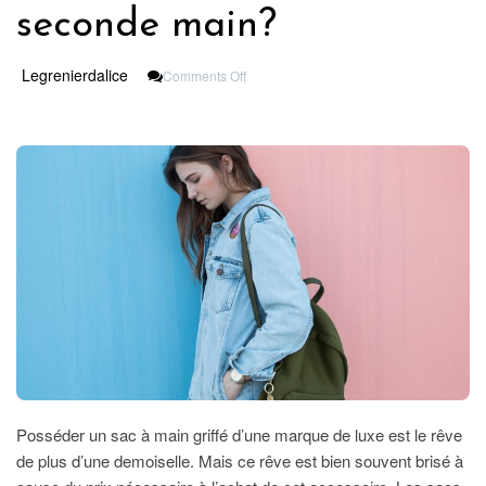
seconde main?
On
Legrenierdalice
Comments Off
Pourquoi
Acheter
Un
Sac
À
Main
De
Luxe
De
Seconde
Main?
Posséder un sac à main griffé d’une marque de luxe est le rêve
de plus d’une demoiselle. Mais ce rêve est bien souvent brisé à