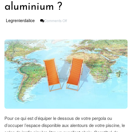
aluminium ?
On
Legrenierdalice
Comments Off
Pourquoi
Opter
Pour
Un
Salon
De
Jardin
En
Aluminium
?
Pour ce qui est d’équiper le dessous de votre pergola ou
d’occuper l’espace disponible aux alentours de votre piscine, le