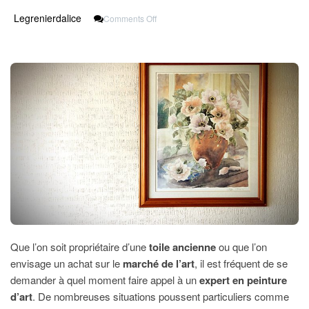
On
Legrenierdalice
Comments Off
Quand
Solliciter
Un
Expert
En
Peinture
D’art
?
Que l’on soit propriétaire d’une
toile ancienne
ou que l’on
envisage un achat sur le
marché de l’art
, il est fréquent de se
demander à quel moment faire appel à un
expert en peinture
d’art
. De nombreuses situations poussent particuliers comme