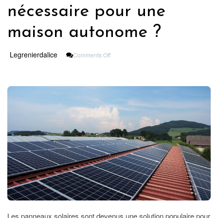
nécessaire pour une
maison autonome ?
On
Legrenierdalice
Comments Off
Quelle
Puissance
De
Panneau
Solaire
Est
Nécessaire
Pour
Une
Maison
Autonome
?
Les panneaux solaires sont devenus une solution populaire pour