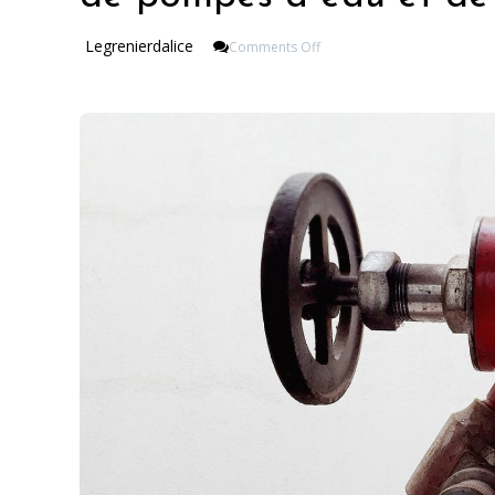
On
Legrenierdalice
Comments Off
Quels
Sont
Les
Services
Proposés
Par
Un
Fabricant
De
Pompes
À
Eau
Et
De
Broyeur
WC
?