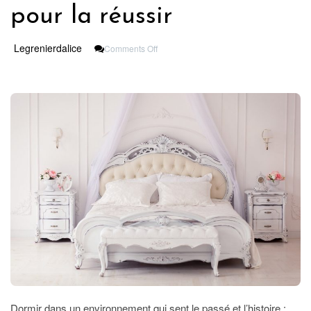
pour la réussir
On
Legrenierdalice
Comments Off
Chambre
À
Coucher
Vintage
:
Nos
Conseils
Pour
La
Réussir
Dormir dans un environnement qui sent le passé et l’histoire :