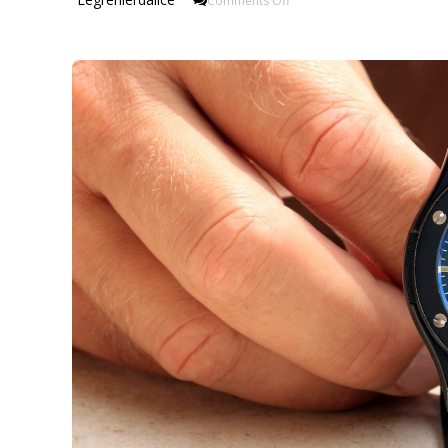
Comments Off
Conseils
Pour
Sélectionner
Une
Montre
Pour
Homme