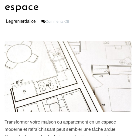
espace
On
Legrenierdalice
Comments Off
Rénover
Votre
Intérieur
Pour
Moderniser
Votre
Espace
Transformer votre maison ou appartement en un espace
moderne et rafraîchissant peut sembler une tâche ardue.