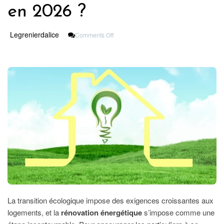
en 2026 ?
On
Legrenierdalice
Comments Off
Quelles
Aides
Pour
La
Rénovation
Énergétique
En
2026
?
La transition écologique impose des exigences croissantes aux
logements, et la
rénovation énergétique
s’impose comme une