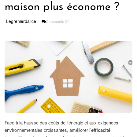
maison plus économe ?
On
Legrenierdalice
Comments Off
Rénovation
Énergétique
:
Comment
Rendre
Sa
Maison
Plus
Économe
?
Face à la hausse des coûts de l’énergie et aux exigences
environnementales croissantes, améliorer l’
efficacité